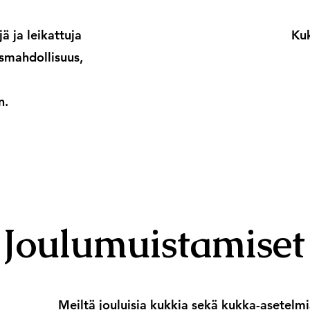
ä ja leikattuja
Kuk
usmahdollisuus,
n.
Joulumuistamiset
Meiltä jouluisia kukkia sekä kukka-asetelm