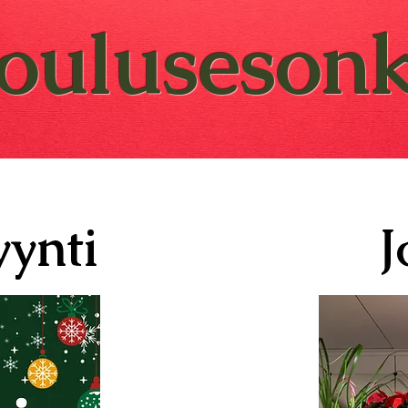
Joulusesonk
ynti
J