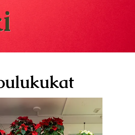
i
oulukukat