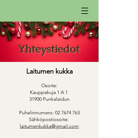
Yhteystiedot
Laitumen kukka
Osoite:
Kauppakuja 1 A 1
31900 Punkalaidun
Puhelinnumero: 02 7674 763
Sähköpostiosoite:
laitumenkukka@gmail.com